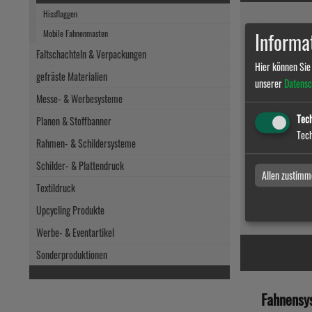
Hissflaggen
Mobile Fahnenmasten
Informat
Faltschachteln & Verpackungen
Hier können Sie
gefräste Materialien
unserer
Datensc
Messe- & Werbesysteme
Tech
Planen & Stoffbanner
Fahnensys
Tech
Rahmen- & Schildersysteme
Schilder- & Plattendruck
Allen zustimm
Textildruck
zum Artikel
Upcycling Produkte
Werbe- & Eventartikel
Sonderproduktionen
Fahnensy