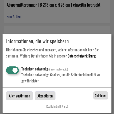
Absperrgitterbanner | B 213 cm x H 75 cm | einseitig bedruckt
zum Artikel
Informationen, die wir speichern
Hier können Sie einsehen und anpassen, welche Information wir über Sie
sammeln.
Weitere Details finden Sie in unserer
Datenschutzerklärung
.
Technisch notwendig
(immer notwendig)
Technisch notwendige Cookies, um die Seitenfunktionalität zu
Absperrgitterbanner | B 233 cm x H 75 cm | einseitig bedruckt
gewährleisten
zum Artikel
Ablehnen
Allen zustimmen
Akzeptieren
Realisiert mit Klaro!