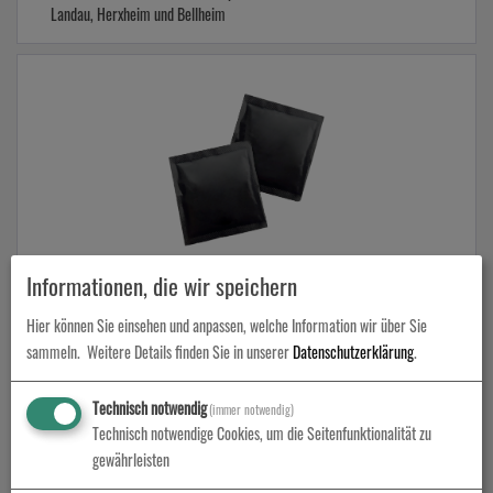
Landau, Herxheim und Bellheim
Informationen, die wir speichern
Zuckertüten
Hier können Sie einsehen und anpassen, welche Information wir über Sie
Zuckertüten von cc color conception Medien und Druck in Offenbach,
Landau, Herxheim und Bellheim
sammeln.
Weitere Details finden Sie in unserer
Datenschutzerklärung
.
Technisch notwendig
(immer notwendig)
Technisch notwendige Cookies, um die Seitenfunktionalität zu
Produkte in
Werbe- & Eventartikel
gewährleisten